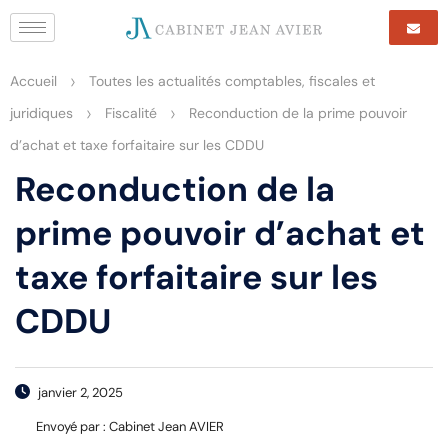
>
Accueil
Toutes les actualités comptables, fiscales et
>
>
juridiques
Fiscalité
Reconduction de la prime pouvoir
d’achat et taxe forfaitaire sur les CDDU
Reconduction de la
prime pouvoir d’achat et
taxe forfaitaire sur les
CDDU
janvier 2, 2025
Envoyé par :
Cabinet Jean AVIER