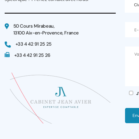
Civ
50 Cours Mirabeau,
13100 Aix-en-Provence, France
+33 4 42 91 25 25
+33 4 42 91 25 26
J
En