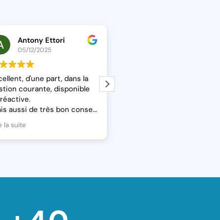
Antony Ettori
Loïs MOURRAIN
05/12/2025
28/06/2023
cellent, d'une part, dans la
Affaire familiale sérieuse, 
stion courante, disponible
confions nos dossiers les p
 réactive.
complexes auprès de leur
is aussi de très bon conseil
service de qualité, mon pè
ur mes choix stratégiques,
et moi même sommes clien
e la suite
Lire la suite
ès au fait des nouvelles
depuis plusieurs années,
islations.
fiabilité, réactivité, souples
 cabinet de confiance
je les recommande pour le
tant pour une création
authenticité et leurs
entreprise que pour son
compétences.
veloppement et son
pansion.