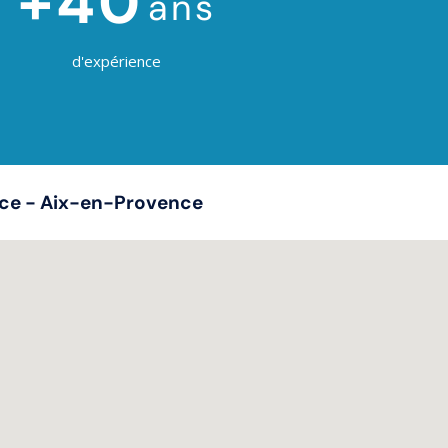
+40
ans
d'expérience
ice - Aix-en-Provence