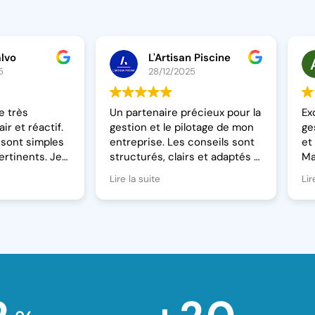
lvo
L'Artisan Piscine
5
28/12/2025
e très
Un partenaire précieux pour la
Ex
ir et réactif.
gestion et le pilotage de mon
ge
 sont simples
entreprise. Les conseils sont
et
ertinents. Je
structurés, clairs et adaptés à
Ma
s hésiter!
ma situation. Très satisfait.
po
Lire la suite
Lir
tr
Merci à toute l’équipe
lég
Un
au
d'
dé
ex