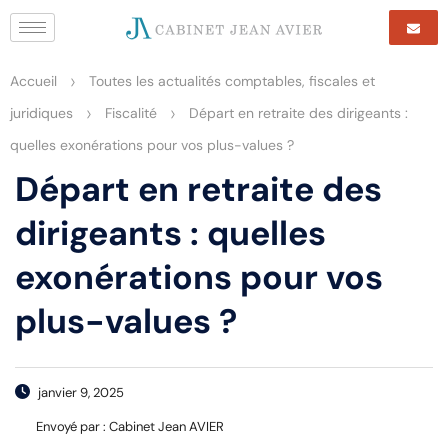
>
Accueil
Toutes les actualités comptables, fiscales et
>
>
juridiques
Fiscalité
Départ en retraite des dirigeants :
quelles exonérations pour vos plus-values ?
Départ en retraite des
dirigeants : quelles
exonérations pour vos
plus-values ?
janvier 9, 2025
Envoyé par :
Cabinet Jean AVIER