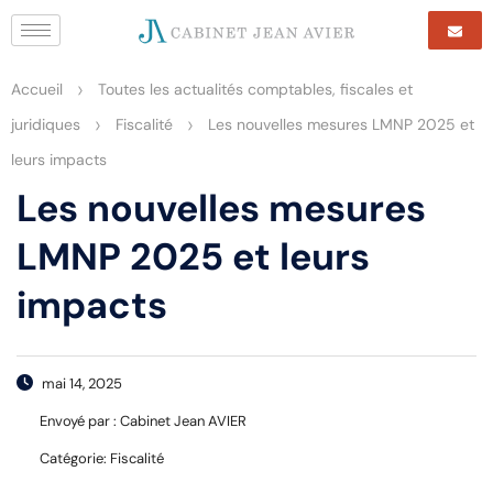
>
Accueil
Toutes les actualités comptables, fiscales et
>
>
juridiques
Fiscalité
Les nouvelles mesures LMNP 2025 et
leurs impacts
Les nouvelles mesures
LMNP 2025 et leurs
impacts
mai 14, 2025
Envoyé par :
Cabinet Jean AVIER
Catégorie:
Fiscalité